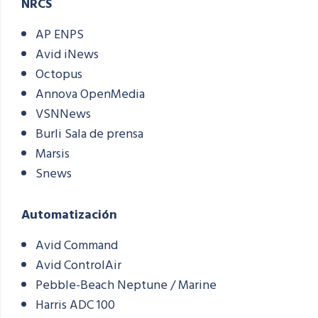
NRCS
AP ENPS
Avid
iNews
Octopus
Annova
OpenMedia
VSNNews
Burli
Sala de prensa
Marsis
Snews
Automatización
Avid Command
Avid
ControlAir
Pebble-Beach Neptune / Marine
Harris ADC 100