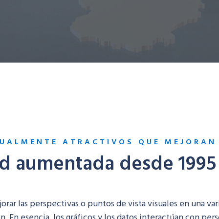
SUALMENTE ATRACTIVOS QUE MEJORAN
dad aumentada desde 1995
ar las perspectivas o puntos de vista visuales en una var
n. En esencia, los gráficos y los datos interactúan con per