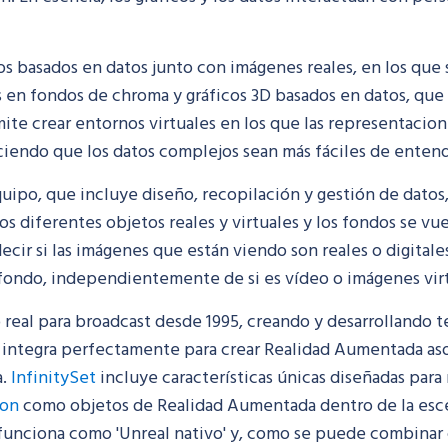
s basados en datos junto con imágenes reales, en los que 
es en fondos de chroma y gráficos 3D basados en datos, qu
mite crear entornos virtuales en los que las representacio
ciendo que los datos complejos sean más fáciles de entend
uipo, que incluye diseño, recopilación y gestión de datos, 
os diferentes objetos reales y virtuales y los fondos se vu
decir si las imágenes que están viendo son reales o digita
l fondo, independientemente de si es vídeo o imágenes virt
real para broadcast desde 1995, creando y desarrollando t
 integra perfectamente para crear Realidad Aumentada aso
a.
InfinitySet
incluye características únicas diseñadas para
ton
como objetos de Realidad Aumentada dentro de la escen
 funciona como 'Unreal nativo' y, como se puede combinar 