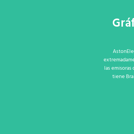
Gráf
AstonEle
extremadament
las emisoras 
tiene Bra