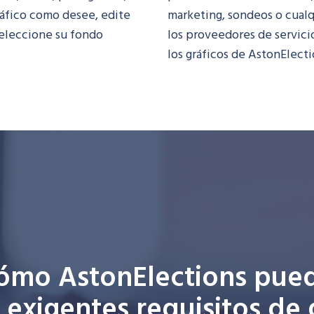
gráfico como desee, edite
marketing, sondeos o cualqu
 seleccione su fondo
los proveedores de servic
los gráficos de
AstonElecti
ómo AstonElections puede
 exigentes requisitos de 