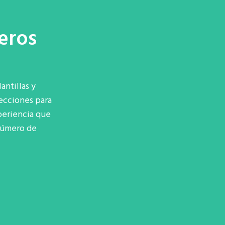
ieros
antillas y
lecciones para
eriencia que
 número de