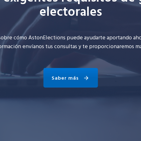
electorales
 sobre cómo
AstonElections
puede ayudarte
aportando
aho
formación
envíanos tus consultas y te proporcionaremos m
Saber más