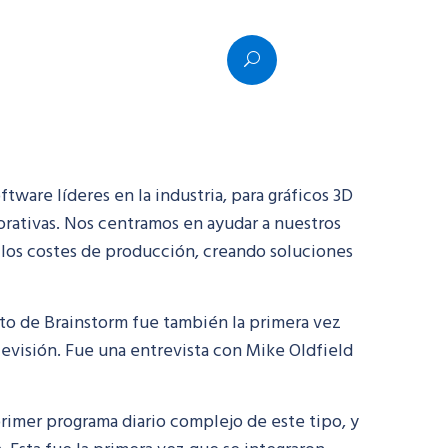
Soporte
| Distribu
cto
Dónde comprar
ware líderes en la industria, para gráficos 3D
orativas. Nos centramos en ayudar a nuestros
 los costes de producción, creando soluciones
hito de Brainstorm fue también la primera vez
elevisión. Fue una entrevista con Mike Oldfield
imer programa diario complejo de este tipo, y