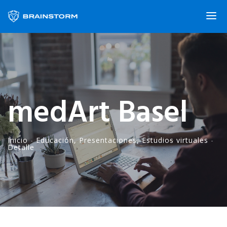
medArt Basel
Inicio
-
Educación
,
Presentaciones
,
Estudios virtuales
-
Detalle