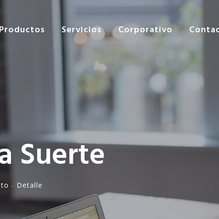
Productos
Servicios
Corporativo
Conta
la Suerte
nto
-
Detalle