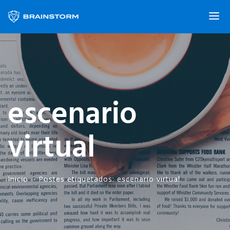
escenario
virtual
Inicio
-·
Postes etiquetados: escenario virtual