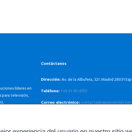
Contáctanos
Dirección:
Av. de la Albufera, 321. Madrid 28031 Es
uciones líderes en
Teléfono:
+34 91 781 6750
 para televisión,
Correo electrónico:
contact@brainstorm3d.com
3.
ejor experiencia del usuario en nuestro sitio w