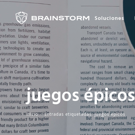
Soluciones
juegos épicos
Inicio
-·
Entradas etiquetadas: juegos épicos