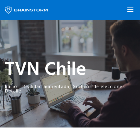
TVN Chile
Inicio
-
Realidad
aumentada
,
Gráficos
de elecciones
-
Detalle