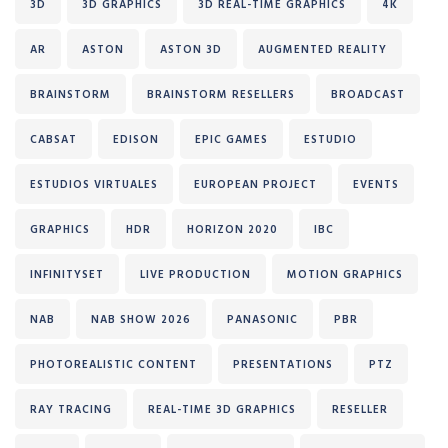
3D
3D GRAPHICS
3D REAL-TIME GRAPHICS
4K
AR
ASTON
ASTON 3D
AUGMENTED REALITY
BRAINSTORM
BRAINSTORM RESELLERS
BROADCAST
CABSAT
EDISON
EPIC GAMES
ESTUDIO
ESTUDIOS VIRTUALES
EUROPEAN PROJECT
EVENTS
GRAPHICS
HDR
HORIZON 2020
IBC
INFINITYSET
LIVE PRODUCTION
MOTION GRAPHICS
NAB
NAB SHOW 2026
PANASONIC
PBR
PHOTOREALISTIC CONTENT
PRESENTATIONS
PTZ
RAY TRACING
REAL-TIME 3D GRAPHICS
RESELLER